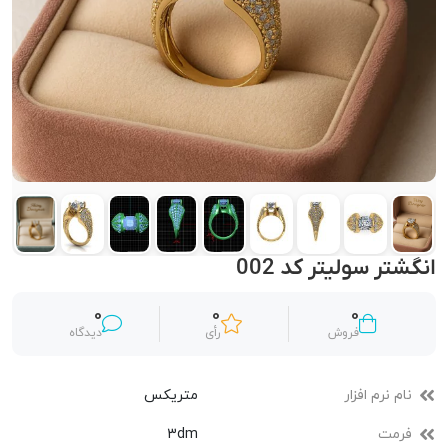
انگشتر سولیتر کد 002
0
0
0
فروش
رأی
دیدگاه
نام نرم افزار
متریکس
فرمت
3dm