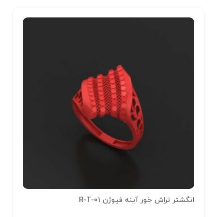
انگشتر تراش خور آینه فیوژن R-T-01