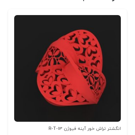
انگشتر تراش خور آینه فیوژن R-T-13