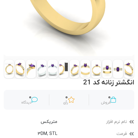
انگشتر زنانه کد 21
0
0
0
فروش
رأی
دیدگاه
نام نرم افزار
متریکس
فرمت
3DM, STL