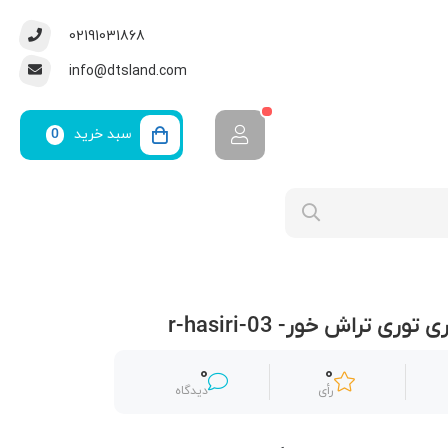
02191031868
info@dtsland.com
سبد خرید
0
ی تراش خور- r-hasiri-03
0
0
رأی
دیدگاه