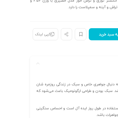
مناسب کرده است انگشتر توری و تراش خور مدل حصیری با وزن 2.56 و
کپی لینک
ه سبد خرید
ای کسانی است که به دنبال جواهری خاص و سبک در زندگی روزمره‌ شان
بخشد. سبک بودن و طراحی ارگونومیک باعث می‌شود که
 تراش خور این انگشتر، نمایی مدرن و هنری را به نمایش می‌گذارد. وزن سبک 2.56 گرم و سایز 57.5 برای استفاده در طول روز ایده‌ آل است و احساس سنگینی
جواهرات باشد.