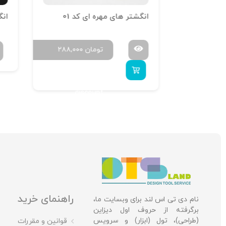
انگشتر تراش خور آینه فیوژن R-T-01
انگشتر های مهره ای کد 01
ومان
۶۰۰,۰۰۰
تومان
۲۸۸,۰۰۰
۷۳۰,۰۰
Buy 5 to get 20%
discount
راهنمای خرید
نام دی تی اس لند برای وبسایت ما،
برگرفته از حروف اول دیزاین
(طراحی)، تول (ابزار) و سرویس
قوانین و مقررات