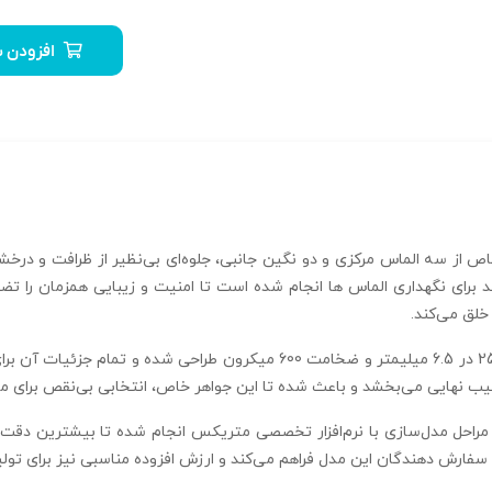
افزودن ب
قه ازدواج سه تخمه 001 با ترکیبی خاص از سه الماس مرکزی و دو نگین جانبی، جلوه‌ای بی‌نظیر ا
ند برای نگهداری الماس‌ ها انجام شده است تا امنیت و زیبایی همزمان را
خلق می‌کند.
این حلقه ازدواج با سایز 51، وزن 3.630 گرم، ابعاد 25.5 در 6.5 میلیمتر و ضخ
کیب نهایی می‌بخشد و باعث شده تا این جواهر خاص، انتخابی بی‌نقص برای من
شتر به صورت stl است و تمامی مراحل مدل‌سازی با نرم‌افزار تخصصی متریکس انجام شده تا ب
 سفارش‌ دهندگان این مدل فراهم می‌کند و ارزش افزوده مناسبی نیز برای تولید