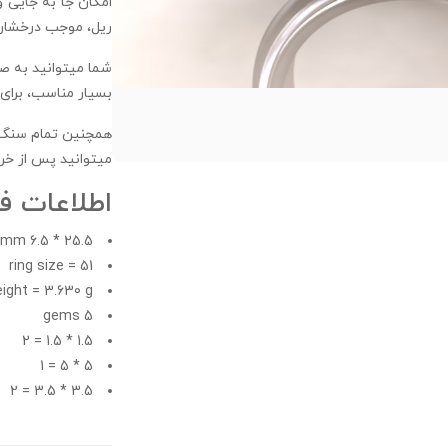
امکان جا به جایی و
ریل، موجب درخشان 
شما میتوانید به صو
بسیار مناسب، برای 
همچنین تمام سنگ ه
میتوانید پس از خری
اطلاعات ف
25.5 * 6.5 mm
ring size = 51
ight = 3.630 g
5 gems
1.5 * 1.5 = 2
5 * 5 = 1
3.5 * 3.5 = 2