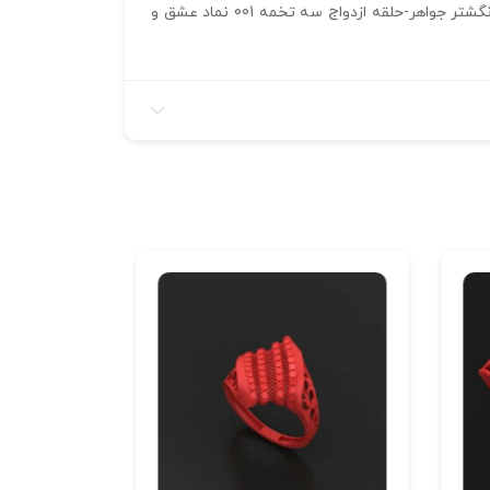
علاقه‌مندان به جواهرات خاص می‌توانند پس از خرید فایل، پشتیبانی کاملی جهت تهیه سنگ‌ها و راهنمایی تولید دریافت کنند. انگشتر جواهر-حلقه ازدواج سه تخمه 001 نماد عشق و