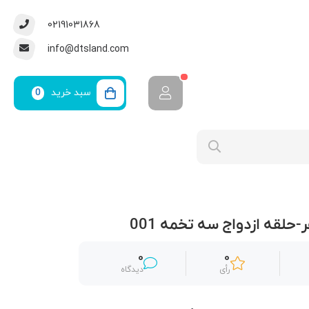
02191031868
info@dtsland.com
سبد خرید
0
حلقه ازدواج سه تخمه 001
0
0
رأی
دیدگاه