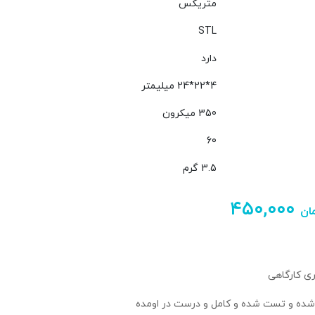
متریکس
STL
دارد
4*22*24 میلیمتر
350 میکرون
60
3.5 گرم
۴۵۰,۰۰۰
ان
ی کارگاهی
ه شده و تست شده و کامل و درست در اومده