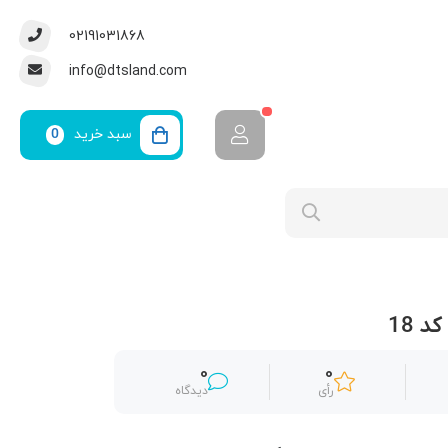
02191031868
info@dtsland.com
سبد خرید
0
 18
0
0
رأی
دیدگاه