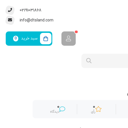
02191031868
info@dtsland.com
سبد خرید
0
0
0
رأی
دیدگاه