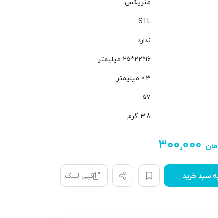
متریکس
STL
ندارد
16*22*25 میلیمتر
0.3 میلیمتر
57
3.8 گرم
۳۰۰,۰۰۰
مان
کپی لینک
ه سبد خرید