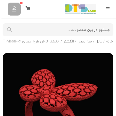
خانه
/
فایل
/
سه بعدی
/
انگشتر
/ انگشتر تراش طرح مصری R-T-Mesri-06