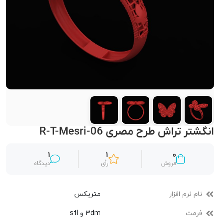
انگشتر تراش طرح مصری R-T-Mesri-06
1
1
0
فروش
رأی
دیدگاه
نام نرم افزار
متریکس
فرمت
3dm و stl