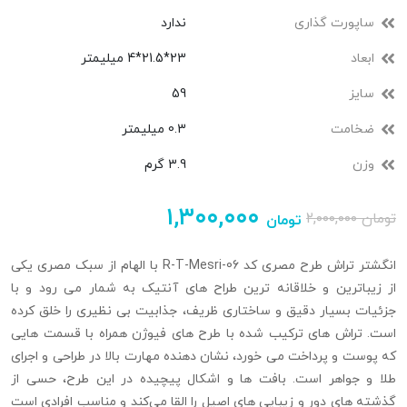
ساپورت گذاری
ندارد
ابعاد
23*21.5*4 میلیمتر
سایز
59
ضخامت
0.3 میلیمتر
وزن
3.9 گرم
۱,۳۰۰,۰۰۰
تومان
۲,۰۰۰,۰۰۰
تومان
انگشتر تراش طرح مصری کد R-T-Mesri-06 با الهام از سبک مصری یکی
از زیباترین و خلاقانه ترین طراح های آنتیک به شمار می رود و با
جزئیات بسیار دقیق و ساختاری ظریف، جذابیت بی نظیری را خلق کرده
است. تراش های ترکیب شده با طرح های فیوژن همراه با قسمت هایی
که پوست و پرداخت می خورد، نشان‌ دهنده مهارت بالا در طراحی و اجرای
طلا و جواهر است. بافت‌ ها و اشکال پیچیده در این طرح، حسی از
گذشته‌ های دور و زیبایی‌ های اصیل را القا می‌کند و مناسب افرادی است