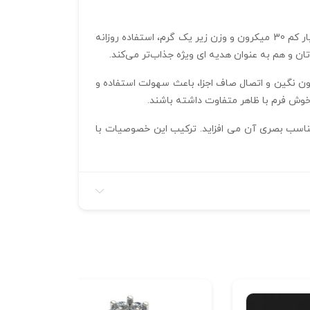
در اجرای این انگشتر از نرم‌ افزار پیشرفته متریکس بهره گرفته شده و فرمت STL امکان تولید دقیق را فراهم می‌کند. ضخامت بسیار کم 30 میکرون و وزن زیر یک گرم، استفاده روزانه
ان و هم به عنوان هدیه‌ ای ویژه جذاب‌تر می‌کند.
ون نگین و اتصال صاف اجزا، باعث سهولت استفاده و
وش‌ فرم با ظاهر متفاوت داشته باشند.
اکثر افراد را فراهم کرده و ابعاد دقیق 3*5*20.5 میلیمتر، به زیبایی و تناسب بصری آن می‌ افزاید. ترکیب این خصوصیات با