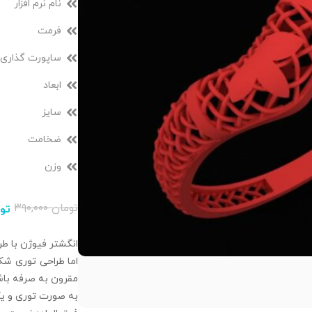
نام نرم افزار
فرمت
ساپورت گذاری
ابعاد
سایز
ضخامت
وزن
تومان
۳۹۰,۰۰۰
تو
انگشتر فیوژن با طر
اما طراحی توری شک
مقرون به صرفه باش
به صورت توری و یک