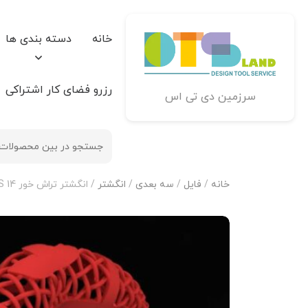
خانه
دسته بندی ها
رزرو فضای کار اشتراکی
سرزمین دی تی اس
خانه
/
فایل
/
سه بعدی
/
انگشتر
/ انگشتر تراش خور R-T-S 14