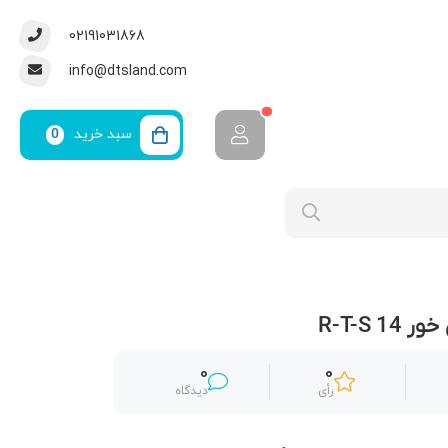
02191031868
info@dtsland.com
سبد خرید
0
R-T-S 
0
0
رأی
دیدگاه