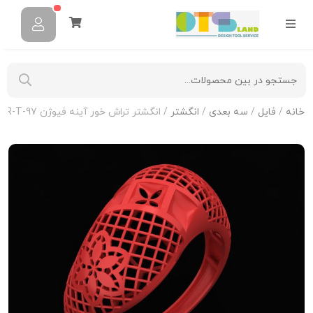
خانه
/
فایل
/
سه بعدی
/
انگشتر
/ انگشتر تراش خور آینه فیوژن R-T-97