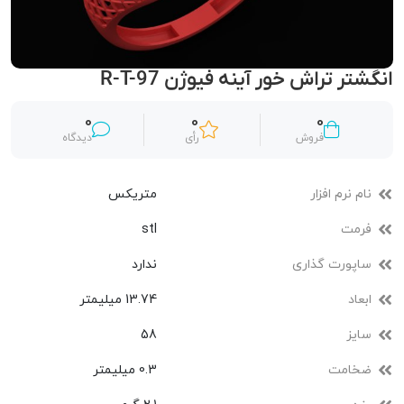
انگشتر تراش خور آینه فیوژن R-T-97
0
0
0
فروش
رأی
دیدگاه
نام نرم افزار
متریکس
فرمت
stl
ساپورت گذاری
ندارد
ابعاد
13.74 میلیمتر
سایز
58
ضخامت
0.3 میلیمتر