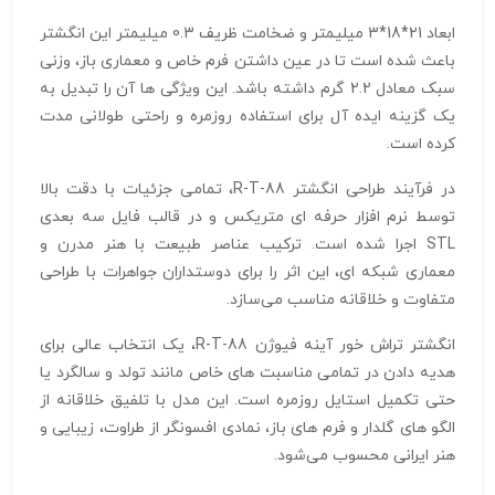
ابعاد 21*18*3 میلیمتر و ضخامت ظریف 0.3 میلیمتر این انگشتر
باعث شده است تا در عین داشتن فرم خاص و معماری باز، وزنی
سبک معادل 2.2 گرم داشته باشد. این ویژگی‌ ها آن را تبدیل به
یک گزینه ایده‌ آل برای استفاده روزمره و راحتی طولانی مدت
کرده است.
در فرآیند طراحی انگشتر R-T-88، تمامی جزئیات با دقت بالا
توسط نرم‌ افزار حرفه‌ ای متریکس و در قالب فایل سه‌ بعدی
STL اجرا شده است. ترکیب عناصر طبیعت با هنر مدرن و
معماری شبکه‌ ای، این اثر را برای دوستداران جواهرات با طراحی
متفاوت و خلاقانه مناسب می‌سازد.
انگشتر تراش خور آینه فیوژن R-T-88، یک انتخاب عالی برای
هدیه دادن در تمامی مناسبت‌ های خاص مانند تولد و سالگرد یا
حتی تکمیل استایل روزمره است. این مدل با تلفیق خلاقانه از
الگو های گلدار و فرم‌ های باز، نمادی افسونگر از طراوت، زیبایی و
هنر ایرانی محسوب می‌شود.