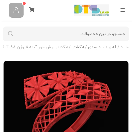
خانه
/
فایل
/
سه بعدی
/
انگشتر
/ انگشتر تراش خور آینه فیوژن R-T-88