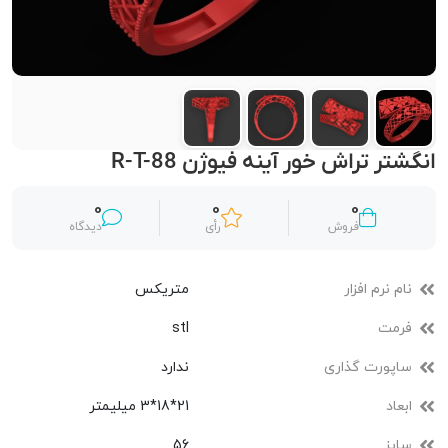
انگشتر تراش خور آینه فیوژن R-T-88
0
0
0
فروش
رأی
دیدگاه
نام نرم افزار
متریکس
فرمت
stl
ساپورت گذاری
ندارد
ابعاد
21*18*3 میلیمتر
سایز
56