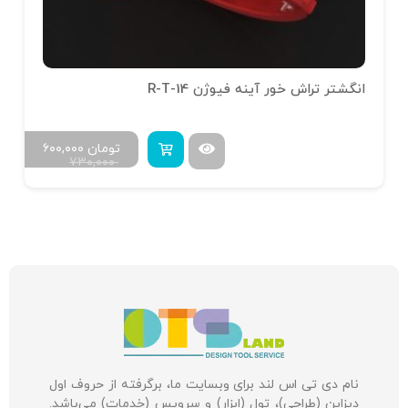
انگشتر تراش خور آینه فیوژن R-T-14
تومان
۶۰۰,۰۰۰
۷۳۰,۰۰۰
نام دی تی اس لند برای وبسایت ما، برگرفته از حروف اول
دیزاین (طراحی)، تول (ابزار) و سرویس (خدمات) می‌باشد.