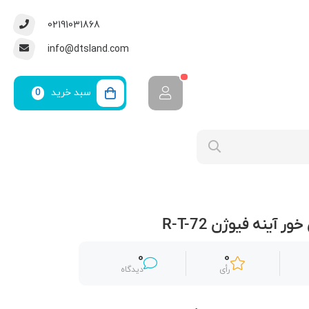
02191031868
info@dtsland.com
سبد خرید
0
 آینه فیوژن R-T-72
0
0
رأی
دیدگاه