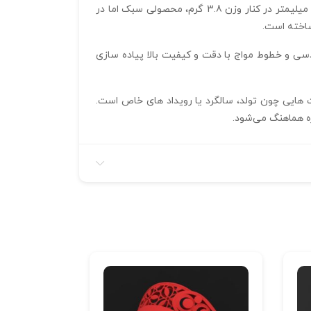
این قطعه با سایز ۵۷ و ابعاد 30*19.5*6 میلیمتر طراحی شده تا به طرز محسوسی روی دست خود نمایی کند. ضخامت ظریف 0.3 میلیمتر در کنار وزن 3.8 گرم، محصولی سبک اما در
 ساخته است.
 STL انجام می‌شود تا تمامی جزئیات ظریف هندسی و خطوط مواج با دقت و کیفیت بالا پیاده‌ سازی
ادن در مناسبت‌ هایی چون تولد، سالگرد یا رویداد های خاص است.
ره هماهنگ می‌شود.