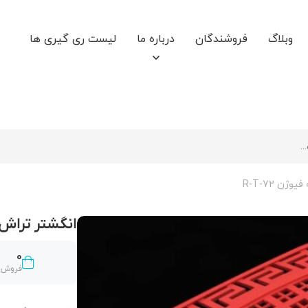
وبلاگ
فروشندگان
درباره ما
لیست ری گیری ها
ن R-T-72
انگشتر تراش خور
0
فروش