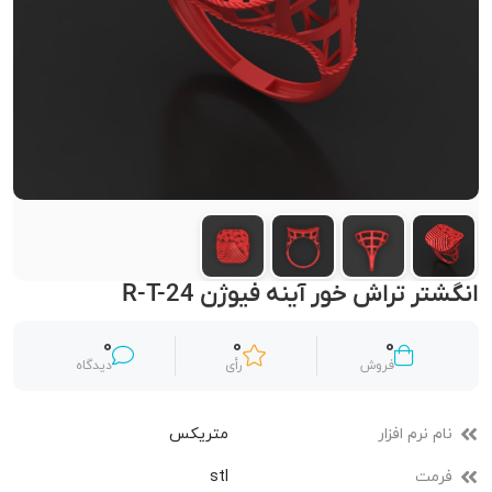
انگشتر تراش خور آینه فیوژن R-T-24
0
0
0
فروش
رأی
دیدگاه
نام نرم افزار
متریکس
فرمت
stl