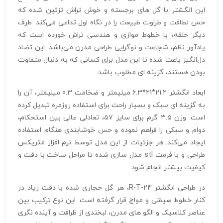
این انگشتر با گل‌ های برجسته و خوش‌ تراش تزئین شده که
حس لطافت و طراوت طبیعت را در نگاه اول تداعی می‌کند. طرف
دیگر حلقه، با خطوط موازی و هندسی تراش خورده است که
یادآور نظم، شجاعت و نوگرایی طراحی مدرن می‌باشد. این تضاد
دل‌انگیز باعث شده تا این مدل برای کسانی که به دنبال متفاوت
بودن هستند، گزینه‌ ای مطلوب باشد.
ابعاد انگشتر 21.2*21*6.3 میلیمتر و ضخامت 0.3 میلیمتر، آن را
به گزینه‌ ای سبک و بسیار راحت برای استفاده روزمره تبدیل کرده
است. وزن ۳.۵ گرم برای سایز ۵۷، تعادلی عالی بین استحکام،
دوام و سبکی را فراهم نموده و حس خوشایندی هنگام استفاده
ایجاد می‌کند. هر جزئیات از این مدل توسط نرم‌ افزار متریکس
طراحی و با فرمت stl مدل‌ سازی شده تا مراحل ساخت با دقت و
کیفیت بیشتر انجام شود.
در طراحی انگشتر R-T-24، هر گل حجاری‌ شده با دقت زیاد در
کنار خطوط صیقلی و مواج قرار گرفته است. این نوع ترکیب بین
عناصر کلاسیک و الگو های مدرن، لبخندی از ظرافت و آینده‌ نگری