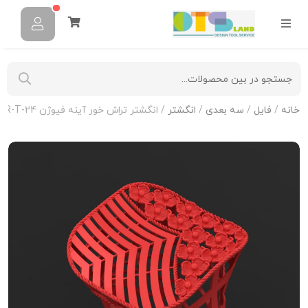
خانه
/
فایل
/
سه بعدی
/
انگشتر
/ انگشتر تراش خور آینه فیوژن R-T-24