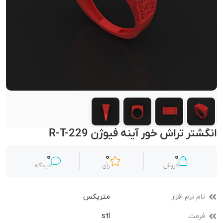
انگشتر تراش خور آینه فیوژن R-T-229
0
0
0
فروش
رأی
دیدگاه
نام نرم افزار
متریکس
فرمت
stl