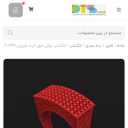
خانه
/
فایل
/
سه بعدی
/
انگشتر
/ انگشتر تراش خور آینه فیوژن R-T-229