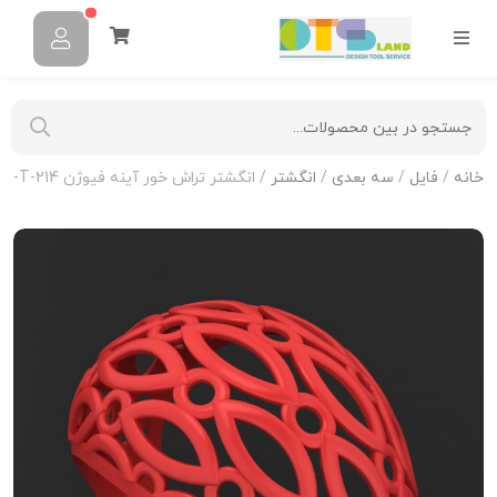
خانه
/
فایل
/
سه بعدی
/
انگشتر
/ انگشتر تراش خور آینه فیوژن R-T-214