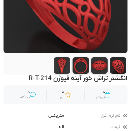
انگشتر تراش خور آینه فیوژن R-T-214
0
0
0
فروش
رأی
دیدگاه
نام نرم افزار
متریکس
فرمت
stl