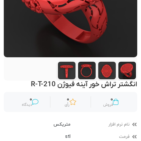
انگشتر تراش خور آینه فیوژن R-T-210
0
0
0
فروش
رأی
دیدگاه
نام نرم افزار
متریکس
فرمت
stl