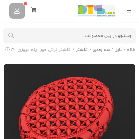
خانه
/
فایل
/
سه بعدی
/
انگشتر
/ انگشتر تراش خور آینه فیوژن R-T-210