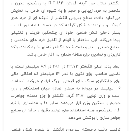
انگشتر تراش خور آینه فیوژن R-T-184 با رویکردی مدرن و
منحصر‌ به‌ فرد، زیبایی و حجم را به شیوه‌ ای خاص به نمایش
می‌گذارد. بافت سطح بیرونی انگشتر از شبکه‌ ای از هرم‌ های
کوچک و هنرمندانه شکل گرفته که در تضاد با لبه دور قاب و
بستر داخلی شش‌ ضلعی، جلوه‌ ای چشمگیر، ظریف و تکنیکی
پیدا می‌کند. این ساختار با الهام از تلفیق فرم‌ های هندسی و
صنایع دستی سنتی، باعث شده انگشتر نه‌تنها خیره‌ کننده، بلکه
کاربردی و نمادین برای علاقه‌ مندان به آثار خاص باشد.
ابعاد بدنه اصلی انگشتر 23.73 در 20.2 در 8.9 میلیمتر است، با
فضایی مناسب برای نگین با قطر 14 میلیمتر که امکانی عالی
برای جایگذاری سنگ‌ های قیمتی بزرگ فراهم می‌کند. ضخامت
۰.۶ میلیمتر در دیواره به معنای تعادل میان استحکام و وزن
است و وزن نهایی 14.81 گرم، انگشتر را جزو دسته جواهرات
حجیم و سنگین‌ وزن قرار می‌دهد. سایز ۶۰ و مدلسازی با نرم‌
افزار متریکس، همه استاندارد های تولید دقیق و حرفه‌ ای صنایع
جواهر سازی را پوشش می‌دهد.
ترکیب بافت برجسته پیرامون انگشتر با پنجره شش‌ ضلعی