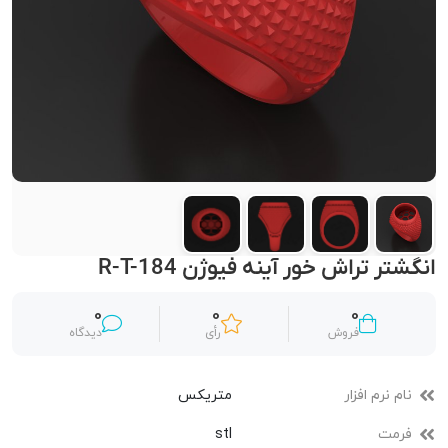
انگشتر تراش خور آینه فیوژن R-T-184
0
0
0
فروش
رأی
دیدگاه
نام نرم افزار
متریکس
فرمت
stl