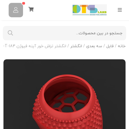
خانه
/
فایل
/
سه بعدی
/
انگشتر
/ انگشتر تراش خور آینه فیوژن R-T-184