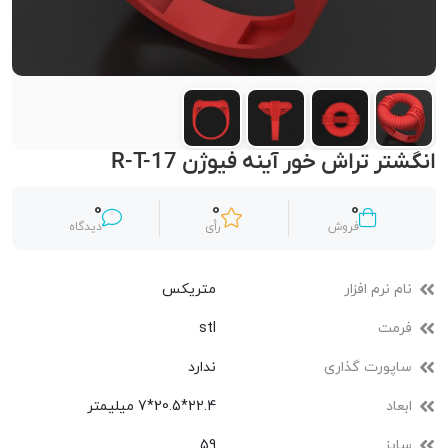
انگشتر تراش خور آینه فیوژن R-T-17
0
0
0
فروش
رأی
دیدگاه
نام نرم افزار
متریکس
فرمت
stl
ساپورت گذاری
ندارد
ابعاد
22.4*20.5*7 میلیمتر
سایز
59