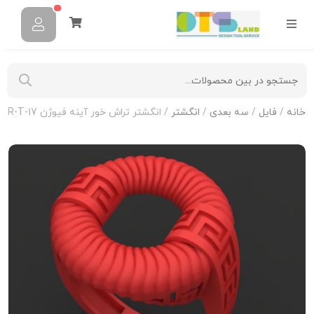
خانه
/
فایل
/
سه بعدی
/
انگشتر
/ انگشتر تراش خور آینه فیوژن R-T-17