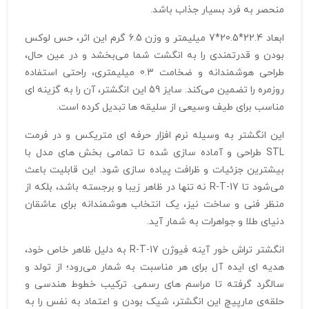
منحصر به فرد بسیار جذاب باشد.
ابعاد 22.4*20.5*7 میلیمتر و وزن 6.5 گرم این اثر، حس لوکس
بودن و قدرتمندی را به انگشت شما می‌بخشد و در عین حال،
طراحی هوشمندانه و ضخامت 0.3 میلیمتری، راحتی استفاده
روزمره را تضمین می‌کند. سایز 59 این انگشتر، آن را به گزینه‌ ای
مناسب برای طیف وسیعی از سلیقه‌ ها تبدیل کرده است.
این انگشتر به وسیله نرم‌ افزار حرفه‌ ای متریکس و در فرمت
STL طراحی و آماده‌ سازی شده تا تمامی بخش‌ های مدل با
بیشترین جزئیات و ظرافت پیاده‌ سازی شود. این قابلیت باعث
می‌شود تا R-T-17 نه تنها در ظاهر زیبا و برجسته باشد، بلکه از
منظر فنی و ساخت نیز، یک انتخاب هوشمندانه برای عاشقان
دنیای طلا و جواهرات به شمار آید.
انگشتر تراش خور آینه فیوژن R-T-17 به دلیل ظاهر خاص خود،
هدیه‌ ای ایده‌ آل برای هر مناسبت به شمار می‌رود؛ از تولد و
سالگرد گرفته تا مراسم‌ های رسمی. ترکیب خطوط هندسی و
حلقه‌ی مارپیچ این انگشتر، شیک بودن و اعتماد به نفس را به