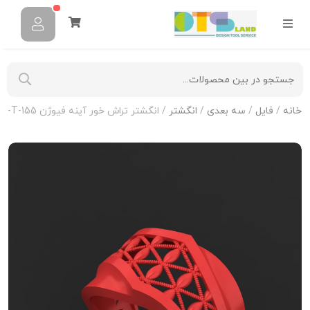
خانه
/
فایل
/
سه بعدی
/
انگشتر
/ انگشتر تراش خور آینه فیوژن R-T-155