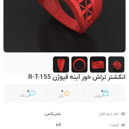
انگشتر تراش خور آینه فیوژن R-T-155
0
0
0
فروش
رأی
دیدگاه
نام نرم افزار
متریکس
فرمت
stl