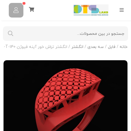
خانه
/
فایل
/
سه بعدی
/
انگشتر
/ انگشتر تراش خور آینه فیوژن R-T-140