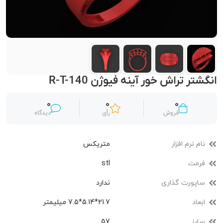
انگشتر تراش خور آینه فیوژن R-T-140
0
0
0
فروش
رأی
دیدگاه
نام نرم افزار
متریکس
فرمت
stl
ساپورت گذاری
ندارد
ابعاد
21.7*5.14*7.5 میلیمتر
سایز
57