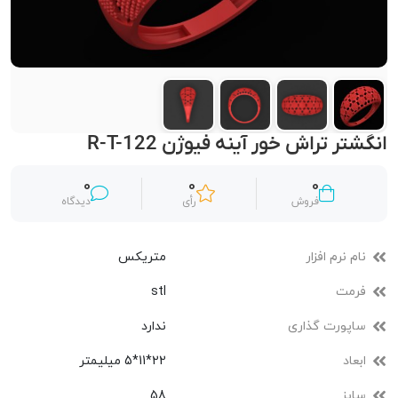
انگشتر تراش خور آینه فیوژن R-T-122
0
0
0
فروش
رأی
دیدگاه
نام نرم افزار
متریکس
فرمت
stl
ساپورت گذاری
ندارد
ابعاد
22*11*5 میلیمتر
سایز
58