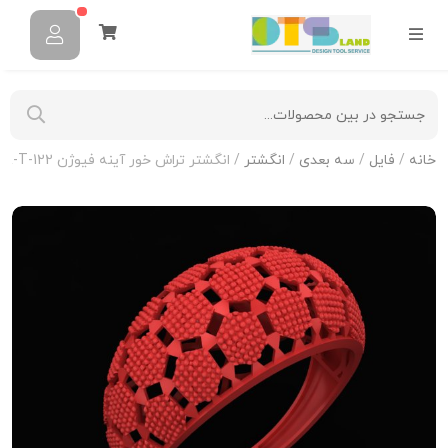
خانه
/
فایل
/
سه بعدی
/
انگشتر
/ انگشتر تراش خور آینه فیوژن R-T-122