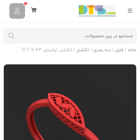
خانه
/
فایل
/
سه بعدی
/
انگشتر
/ انگشتر تراشخور R-T-S-34