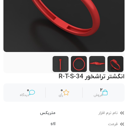
انگشتر تراشخور R-T-S-34
0
0
2
فروش
رأی
دیدگاه
نام نرم افزار
متریکس
فرمت
stl