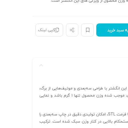
ه وزن محصول از ویژگی های این انگشتر است.
کپی لینک
ه سبد خرید
ین انگشتر با طراحی سه‌بعدی و موتیف‌هایی از برگ،
سبکی خاص و لطیف را ارائه داده که به‌شکل کامل و بدون استفاده از نگین ساخته شده است. ساختار توری آن علاوه بر زیبایی، موجب شده وزن محصول تنها 1 گرم باشد و نمایی
استفاده از نرم‌افزار پیشرفته متریکس در طراحی این انگشترفیوژن، دقتی بی‌نظیر در ساخت جزئیات به همراه دارد و فایل خروجی با فرمت STL، امکان تولیدی دقیق در چاپ سه‌بعدی را
ازد و ضخامت 30 میکرونی این ساختار، موجب ایجاد استحکام بالایی در کنار وزن سبک شده است. ترکیب