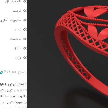
نام نرم افزار
فرمت
ساپورت گذاری
ابعاد
ضخامت
سایز
وزن
تومان
۴۶۸,۰۰۰
تو
انگشترفیوژن با طرا
اما طراحی توری شک
مقرون به صرفه باش
به صورت توری و یک