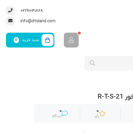
02191031868
info@dtsland.com
سبد خرید
0
R-T-S
0
0
رأی
دیدگاه