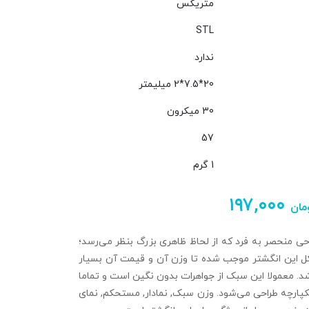
متریکس
STL
ندارد
20*7.5*2 میلیمتر
30 میکرون
57
1 گرم
۱۹۷,۰۰۰
مان
حی منحصر به فرد که از لحاظ ظاهری بزرگ بنظر می‌رسد؛
ل این انگشتر موجب شده تا وزن آن و قیمت آن بسیار
د. معمولا این سبک از جواهرات بدون نگین است و تماما
پارچه طراحی می‌شود. وزن سبک, نمادار, مستحکم, نمای