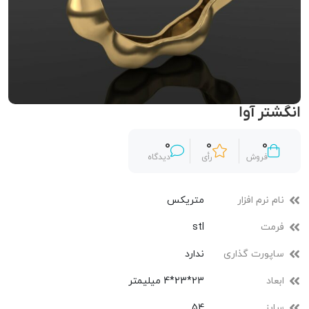
انگشتر آوا
0
0
0
فروش
رأی
دیدگاه
نام نرم افزار
متریکس
فرمت
stl
ساپورت گذاری
ندارد
ابعاد
23*23*4 میلیمتر
سایز
54