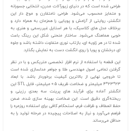
طراحی شده است که در دنیای زیورآلات مدرن، انتخابی جسورانه
و متمایز محسوب می‌شود. طراحی نامتقارن و موج‌ دار این
انگشتر، روایتی از آرامش و پویایی را همزمان به همراه دارد و
برخلاف مدل‌ های کلاسیک، با هر استایل غیررسمی و هنری به
خوبی هماهنگ می‌شود. ساختار منحنی‌ شکل این رینگ باعث
شده تا در هر زاویه‌ ای، بازتاب نوری متفاوت داشته باشد و جلوه‌
ای درخشان و پویا را روی انگشت دست به نمایش بگذارد.
این قطعه با استفاده از نرم‌ افزار تخصصی متریکس و با در نظر
گرفتن تمامی اصول مهندسی طلا و جواهر مدلسازی شده است
تا خروجی نهایی از بالاترین کیفیت برخوردار باشد. با ابعاد
23*23*4 میلیمتر و ضخامت ظریف 0.5 میلیمتر، فایل STL این
انگشتر آماده برای فرآیند های پرینت سه‌ بعدی رزینی و
ریخته‌گری دقیق است. این ضخامت بهینه‌ سازی شده، ضمن
حفظ انعطاف و ظرافت فرم، استحکام کافی برای استفاده روزمره را
فراهم می‌آورد و نیاز به اصلاحات پیچیده در مرحله تولید را به
حداقل می‌رساند.