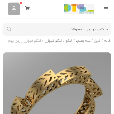
خانه
/
فایل
/
سه بعدی
/
النگو
/
النگو فیوژن
/ النگو فیوژن زرین‌ پیچ