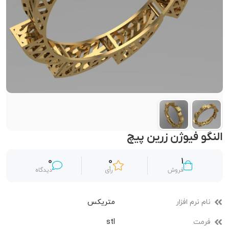
النگو فیوژن زرین‌ پیچ
0
0
1
فروش
رأی
دیدگاه
نام نرم افزار
متریکس
فرمت
stl