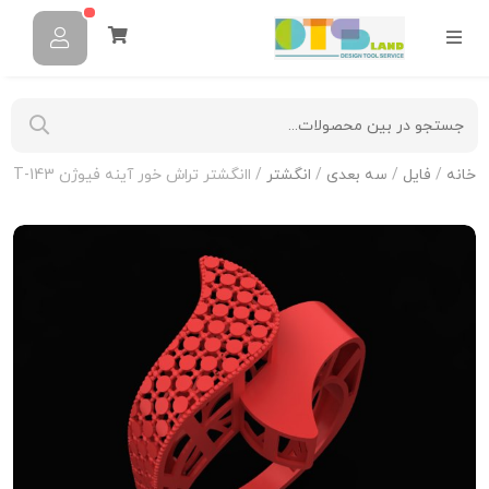
خانه
/
فایل
/
سه بعدی
/
انگشتر
/ اانگشتر تراش خور آینه فیوژن R-T-143