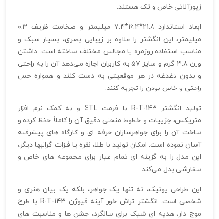
زیورآلاتی خاص و تک هستند.
ابعاد استاندارد 21.8*16.4*7.4 میلیمتر و ضخامت ظریف ۰.۳
میلیمتر، این انگشتر را علاوه بر زیبایی بصری، بسیار سبک و
مناسب استفاده روزمره یا مجالس مختلف ساخته است. داشتن
وزن ۳.۸ گرم و سایز ۵۷ به کاربران اجازه می‌دهد آن را به راحتی
و بدون دغدغه در هر موقعیتی به دست کنند و همواره حس
راحتی و خاص بودن را تجربه کنند.
تولید انگشتر R-T-143 با فرمت STL و به کمک نرم‌ افزار
متریکس، جزییات و خطوط منحنی دقیق آن را کاملاً حفظ کرده و
ساخت آن را برای جواهرسازان حرفه‌ ای و کارگاه‌ های پیشرفته
آسان نموده است. امکان تولید با طلا، نقره یا فلزات گرانبها دیگر،
این مدل را به گزینه‌ ای تمام‌ عیار برای مجموعه‌ های خاص و
سفارشی بدل می‌کند.
این طراحی یونیک، نه تنها یک جواهر، بلکه یک بیان هنری و
شخصی است. انگشتر تراش خور آینه فیوژن R-T-143 با طرح
موج‌ دار، هدیه‌ ای شیک برای سالگرد، جشن‌ ها و مناسبت‌ های