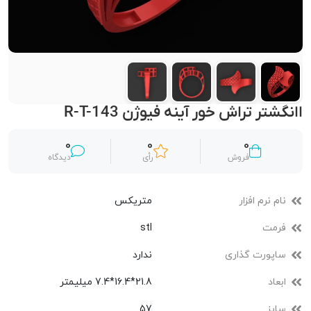
اانگشتر تراش خور آینه فیوژن R-T-143
0
0
0
فروش
رأی
دیدگاه
نام نرم افزار
متریکس
فرمت
stl
ساپورت گذاری
ندارد
ابعاد
21.8*16.4*7.4 میلیمتر
سایز
57