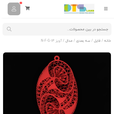
خانه
/
فایل
/
سه بعدی
/
مدال
/ آویز N-F-G-14