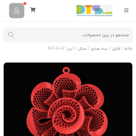
خانه
/
فایل
/
سه بعدی
/
مدال
/ آویز N-F-G-02