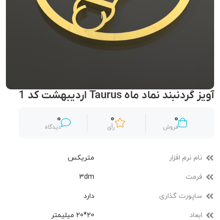
آویز گردنبند نماد ماه Taurus اردیبهشت کد 1
0
0
0
فروش
رأی
دیدگاه
نام نرم افزار
متریکس
فرمت
3dm
ساپورت گذاری
دارد
ابعاد
20*20 میلیمتر