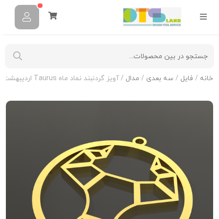
خانه
/
فایل
/
سه بعدی
/
مدال
/ آویز گردنبند نماد ماه Taurus اردیبهشت کد 1