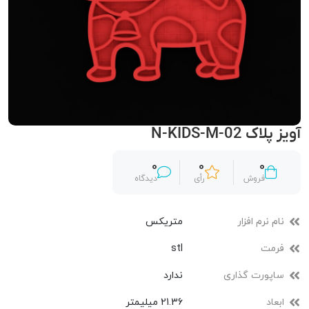
آویز پلاک N-KIDS-M-02
0
0
0
فروش
رأی
دیدگاه
نام نرم افزار
متریکس
فرمت
stl
ساپورت گذاری
ندارد
ابعاد
21.36 میلیمتر