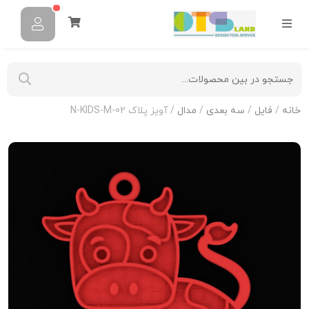
خانه
/
فایل
/
سه بعدی
/
مدال
/ آویز پلاک N-KIDS-M-02