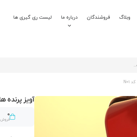
وبلاگ
فروشندگان
درباره ما
لیست ری گیری ها
 N01
آویز پرنده های
0
فروش