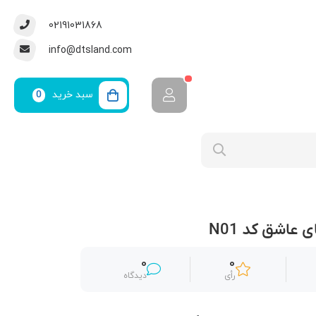
02191031868
info@dtsland.com
سبد خرید
0
 عاشق کد‌ N01
0
0
رأی
دیدگاه