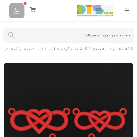
خانه
/
فایل
/
سه بعدی
/
گردنبند
/
گردنبند آویز
/ آویز مینیمال آینه ای N-M-07