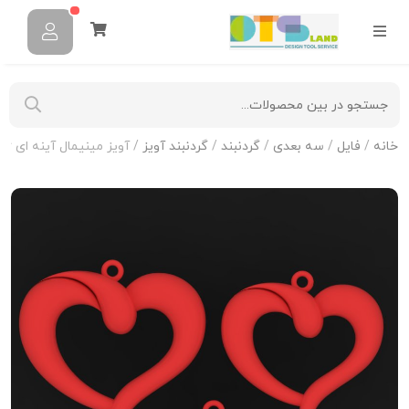
خانه
/
فایل
/
سه بعدی
/
گردنبند
/
گردنبند آویز
/ آویز مینیمال آینه ای N-M-06