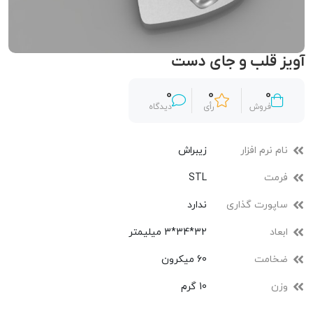
آویز قلب و جای دست
0
0
0
فروش
رأی
دیدگاه
نام نرم افزار
زیبراش
فرمت
STL
ساپورت گذاری
ندارد
ابعاد
32*34*3 میلیمتر
ضخامت
60 میکرون
وزن
10 گرم