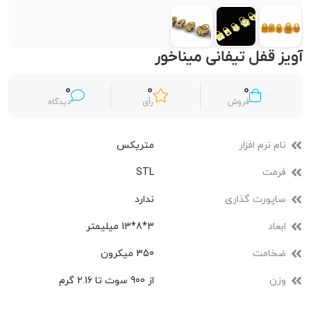
آویز قفل تیفانی میناخور
0
0
0
فروش
رأی
دیدگاه
نام نرم افزار
متریکس
فرمت
STL
ساپورت گذاری
ندارد
ابعاد
3*8*13 میلیمتر
ضخامت
350 میکرون
وزن
از 900 سوت تا 2.16 گرم