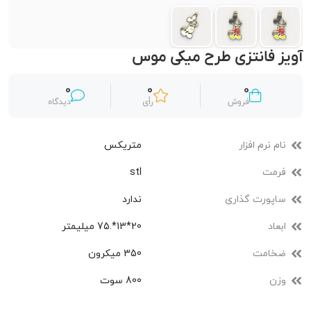
آویز فانتزی طرح میکی موس
0
0
0
فروش
رأی
دیدگاه
نام نرم افزار
متریکس
فرمت
stl
ساپورت گذاری
ندارد
ابعاد
20*13*.75 میلیمتر
ضخامت
350 میکرون
وزن
800 سوت