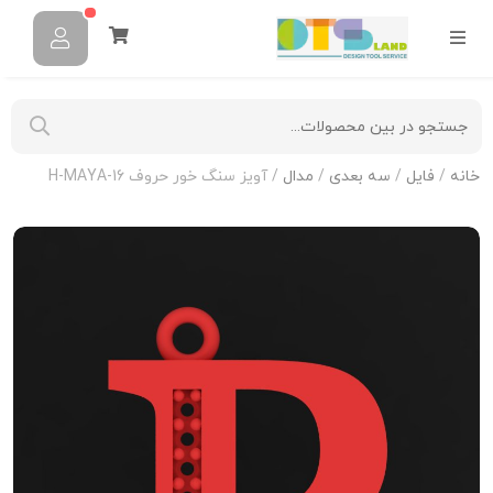
خانه
/
فایل
/
سه بعدی
/
مدال
/ آویز سنگ خور حروف H-MAYA-16