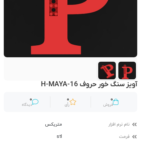
آویز سنگ خور حروف H-MAYA-16
0
0
0
فروش
رأی
دیدگاه
نام نرم افزار
متریکس
فرمت
stl