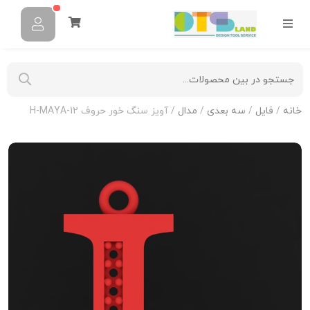
خانه
/
فایل
/
سه بعدی
/
مدال
/ آویز سنگ خور حروف H-MAYA-12