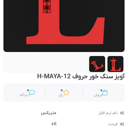
آویز سنگ خور حروف H-MAYA-12
0
0
0
فروش
رأی
دیدگاه
نام نرم افزار
متریکس
فرمت
stl