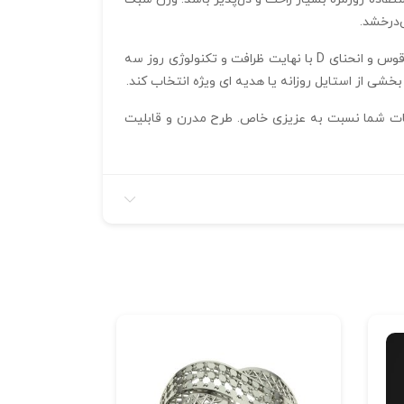
‌درخشد.
ساخت این مدل توسط نرم‌ افزار متریکس و با فرمت stl، دستیابی به بیشترین دقت و کیفیت را تضمین می‌کند. تمامی جزئیات قوس و انحنای D با نهایت ظرافت و تکنولوژی روز سه‌
ی از استایل روزانه یا هدیه‌ ای ویژه انتخاب کند.
 نام و احساسات شما نسبت به عزیزی خاص. طرح مدرن و قابلیت