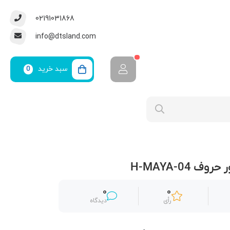
02191031868
info@dtsland.com
سبد خرید
0
 H-MAYA-04
0
0
رأی
دیدگاه