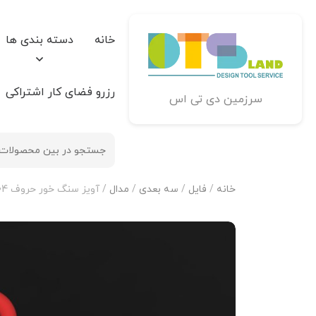
خانه
دسته بندی ها
رزرو فضای کار اشتراکی
سرزمین دی تی اس
خانه
/
فایل
/
سه بعدی
/
مدال
/ آویز سنگ خور حروف H-MAYA-04