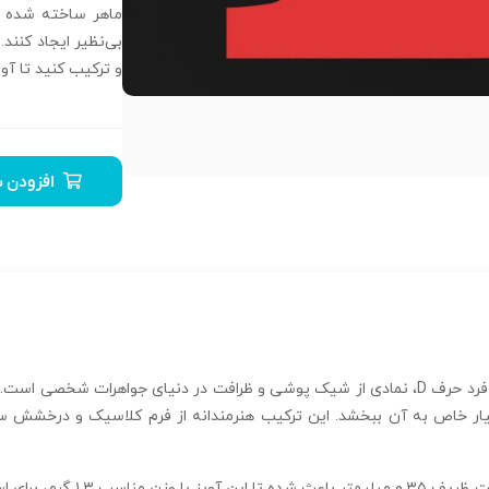
ماهر ساخته شده ا
بی‌نظیر ایجاد کنند.
و ترکیب کنید تا آو
افزودن ب
آویز سنگ خور حروف H-MAYA-04 با فرم منحصر به فرد حرف D، نمادی از شیک‌ پوشی و ظرافت در
 بسیار خاص به آن ببخشد. این ترکیب هنرمندانه از فرم کلاسیک و درخشش سنگ
استفاده از ابعاد استاندارد 13*5