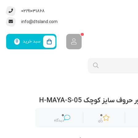
02191031868
info@dtsland.com
سبد خرید
0
وف سایز کوچک H-MAYA-S-05
0
0
رأی
دیدگاه