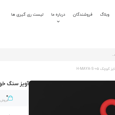
وبلاگ
فروشندگان
درباره ما
لیست ری گیری ها
H-MAYA-S-05
آویز سنگ خور حر
0
فروش