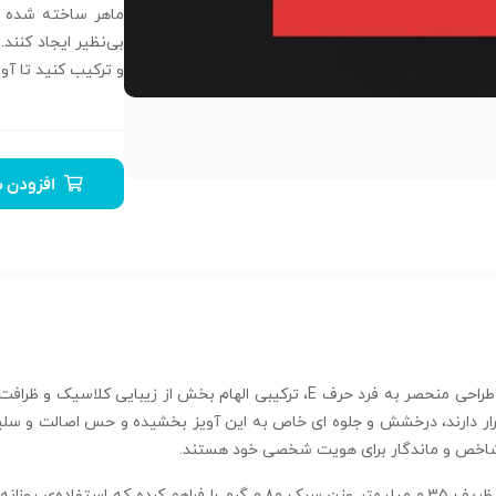
ماهر ساخته شده ا
بی‌نظیر ایجاد کنند.
و ترکیب کنید تا آو
افزودن ب
آویز سنگ خور حروف سایز کوچک H-MAYA-S-05 با طراحی منحصر به فرد حرف E، ترکیبی
قرار دارند، درخشش و جلوه‌ ای خاص به این آویز بخشیده و حس اصالت و سلی
 شاخص و ماندگار برای هویت شخصی خود هستند.
ابعاد جمع‌ و جور ۱۰ در ۸.۵ میلیمتر همراه با ضخامت ظریف ۰.۳۵ میلیمتر وزن