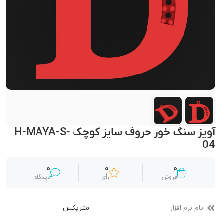
آویز سنگ خور حروف سایز کوچک H-MAYA-S-
04
0
0
0
فروش
رأی
دیدگاه
نام نرم افزار
متریکس