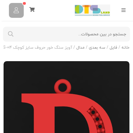
خانه
/
فایل
/
سه بعدی
/
مدال
/ آویز سنگ خور حروف سایز کوچک H-MAYA-S-04