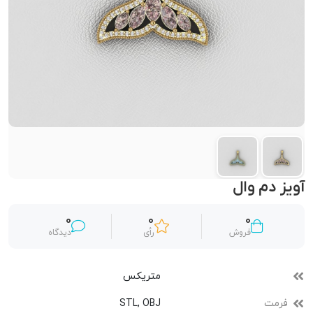
آویز دم وال
0
0
0
فروش
رأی
دیدگاه
متریکس
فرمت
STL, OBJ