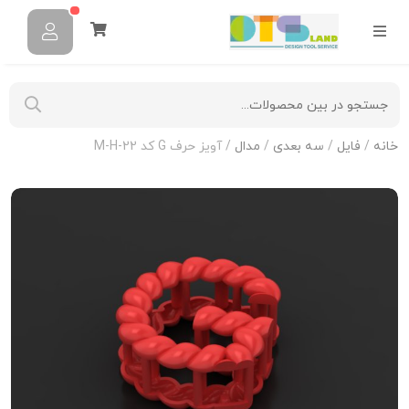
خانه
/
فایل
/
سه بعدی
/
مدال
/ آویز حرف G کد M-H-22