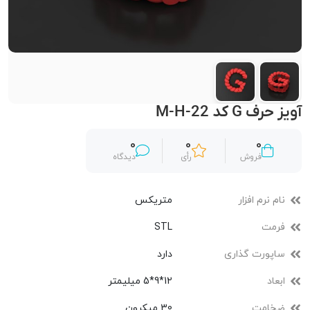
آویز حرف G کد M-H-22
0
0
0
فروش
رأی
دیدگاه
نام نرم افزار
متریکس
فرمت
STL
ساپورت گذاری
دارد
ابعاد
12*9*5 میلیمتر
ضخامت
30 میکرون