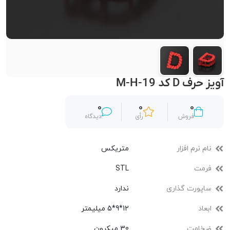
آویز حرف D کد M-H-19
0
0
0
فروش
رأی
دیدگاه
نام نرم افزار
متریکس
فرمت
STL
ساپورت گذاری
ندارد
ابعاد
12*9*5 میلیمتر
ضخامت
30 میکرون