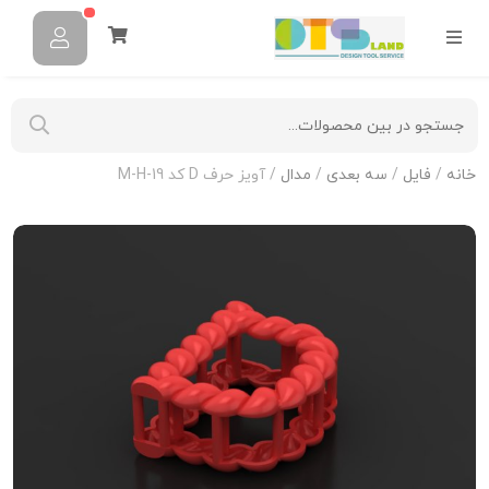
خانه
/
فایل
/
سه بعدی
/
مدال
/ آویز حرف D کد M-H-19