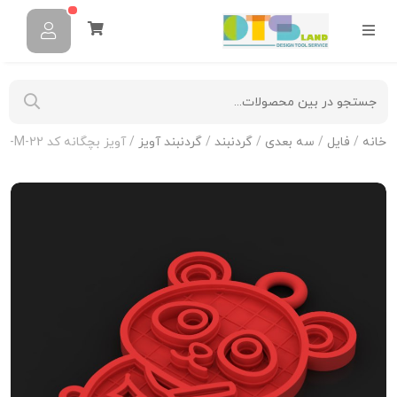
خانه
/
فایل
/
سه بعدی
/
گردنبند
/
گردنبند آویز
/ آویز بچگانه کد N-KIDS-M-22