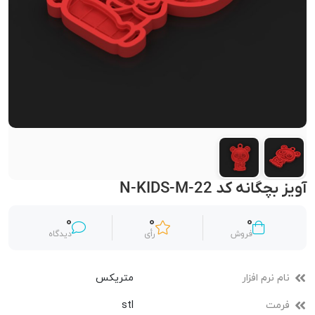
آویز بچگانه کد N-KIDS-M-22
0
0
0
فروش
رأی
دیدگاه
نام نرم افزار
متریکس
فرمت
stl