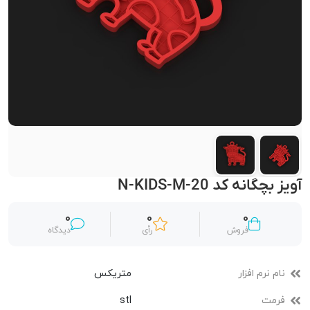
آویز بچگانه کد N-KIDS-M-20
0
0
0
فروش
رأی
دیدگاه
نام نرم افزار
متریکس
فرمت
stl