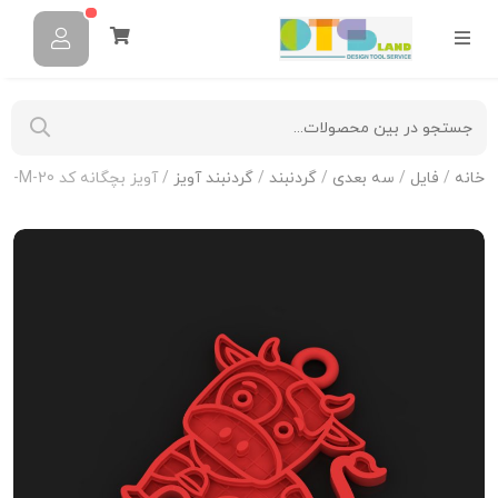
خانه
/
فایل
/
سه بعدی
/
گردنبند
/
گردنبند آویز
/ آویز بچگانه کد N-KIDS-M-20