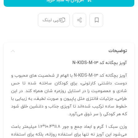
افزودن به سبد خرید
کپی لینک
توضیحات
آویز بچگانه کد N-KIDS-M-13
آویز بچگانه کد N-KIDS-M-13 با الهام از شخصیت‌ های محبوب و
دوست‌ داشتنی کارتونی، برای کودکان ساخته شده تا حس
شادی و معصومیت را در استایل روزمره‌ شان همراه کند. در این
طراحی، جزئیات فانتزی مثل پاپیون و صورت لطیف، به‌ زیبایی با
خطوط ساده ترکیب شده‌اند تا آویزی جذاب و دلنشین خلق شود
که هر کودکی را سر ذوق می‌آورد.
وزن سبک 1 گرم و ابعاد جمع‌ و جور 11.8*10.4*1.2 میلیمتر باعث
می‌شود این آویز نه تنها برای استفاده روزانه، بلکه برای استفاده