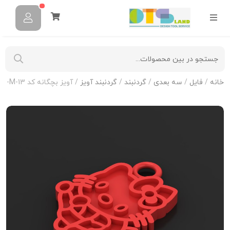
خانه
/
فایل
/
سه بعدی
/
گردنبند
/
گردنبند آویز
/ آویز بچگانه کد N-KIDS-M-13