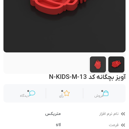
آویز بچگانه کد N-KIDS-M-13
0
0
0
فروش
رأی
دیدگاه
نام نرم افزار
متریکس
فرمت
stl