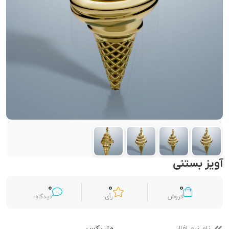
آویز بستنی
0
0
0
فروش
رأی
دیدگاه
نام نرم افزار
متریکس