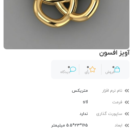
آویز افسون
0
0
0
فروش
رأی
دیدگاه
نام نرم افزار
متریکس
فرمت
stl
ساپورت گذاری
ندارد
ابعاد
165*23*5.5 میلیمتر