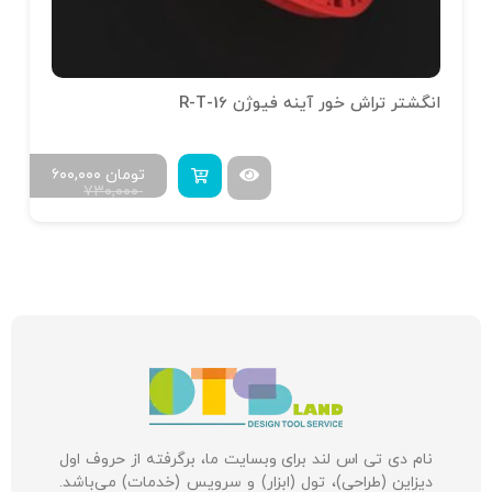
انگشتر تراش خور آینه فیوژن R-T-16
تومان
۶۰۰,۰۰۰
۷۳۰,۰۰۰
نام دی تی اس لند برای وبسایت ما، برگرفته از حروف اول
دیزاین (طراحی)، تول (ابزار) و سرویس (خدمات) می‌باشد.