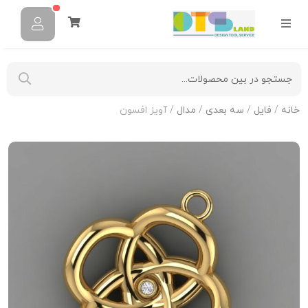
خانه
/
فایل
/
سه بعدی
/
مدال
/ آویز افسون