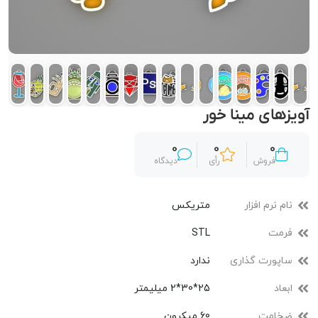
آویزهای مینا خور
0
0
0
فروش
رأی
دیدگاه
نام نرم افزار
متریکس
فرمت
STL
ساپورت گذاری
ندارد
ابعاد
25*30*2 میلیمتر
ضخامت
60 میکرون