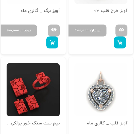
آویز طرح قلب 03
آویز برگ _ گالری ماه
تومان
۴۰۰,۰۰۰
تومان
۱۰۰,۰۰۰
آویز قلب _ گالری ماه
نیم ست سنگ خور پولکی کد N-polaki-19